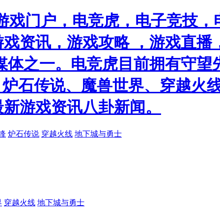
游戏门户，电竞虎，电子竞技，电
戏资讯，游戏攻略 ，游戏直播
媒体之一。电竞虎目前拥有守望
）、炉石传说、魔兽世界、穿越火线
最新游戏资讯八卦新闻。
锋
炉石传说
穿越火线
地下城与勇士
界
穿越火线
地下城与勇士