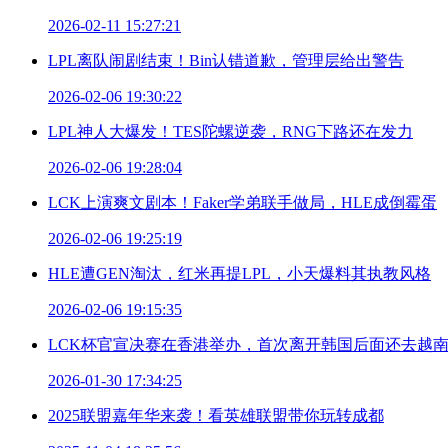
2026-02-11 15:27:21
LPL离队闹剧结束！Bin认错道歉，管理层给出警告
2026-02-06 19:30:22
LPL神人大爆发！TES陀螺逆袭，RNG下路还在发力
2026-02-06 19:28:04
LCK上演爽文剧本！Faker学弟联手做局，HLE成倒霉蛋
2026-02-06 19:25:19
HLE遭GEN淘汰，红米再提LPL，小天爆料其执教风格
2026-02-06 19:15:35
LCK杯官宣决赛在香港举办，首次离开韩国后面还去越
2026-01-30 17:34:25
2025联盟嘉年华来袭！看英雄联盟带你玩转成都