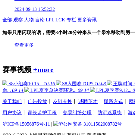
2024-09-13 15:52:32
全部
观察
人物
言论
LPL
LCK
专栏
更多资讯
如果只用闪现的话，需要3小时20分钟来从一个泉水移动到另一
查看更多
赛事视频
+more
S8小组赛10.15...
10-16
S8入围赛TOP5
10-08
王牌时间：
命...
09-14
LPL夏季总决赛骚话...
09-14
LPL夏季赛9.12...
0
关于我们
丨
广告投放
丨
友链交换
丨
诚聘英才
丨
联系方式
丨
网
用户协议
丨
家长监护工程
丨
交易纠纷处理
丨
防沉迷系统
丨
游
沪ICP备15056876号-11
|
沪公网安备 31011502008782号