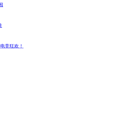
因
胜
的电竞狂欢！